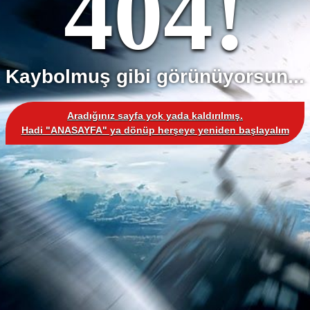
404!
Kaybolmuş gibi görünüyorsun...
Aradığınız sayfa yok yada kaldırılmış.
Hadi "ANASAYFA" ya dönüp herşeye yeniden başlayalım